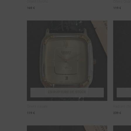
Orient chrono
Orient Quar
169
€
119
€
EN RUPTURE DE STOCK
Orient square
Radiant ch
119
€
239
€