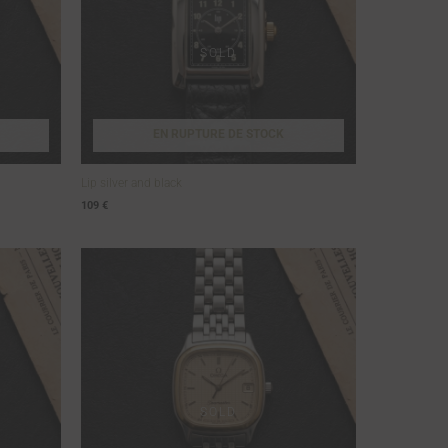
EN RUPTURE DE STOCK
Lip silver and black
109
€