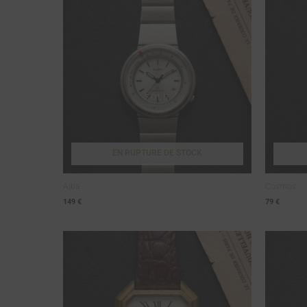
EN RUPTURE DE STOCK
Alba
Cosmos
149
€
79
€