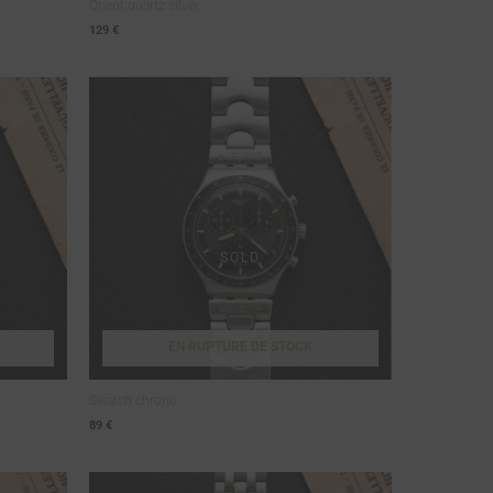
Orient quartz silver
129
€
EN RUPTURE DE STOCK
Swatch chrono
89
€