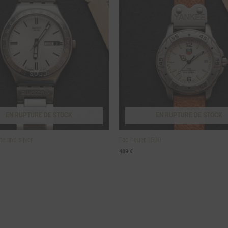
EN RUPTURE DE STOCK
EN RUPTURE DE STOCK
e and silver
Tag heuer 1500
489
€