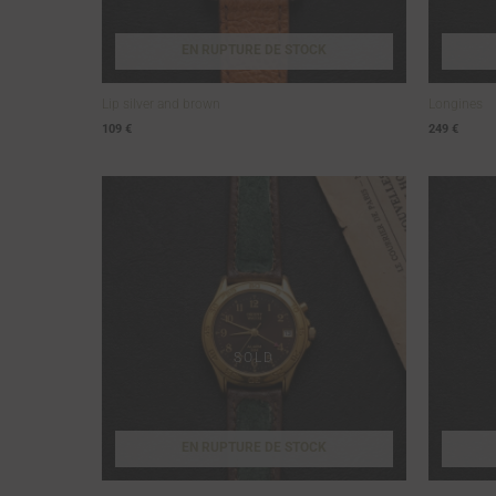
EN RUPTURE DE STOCK
Lip silver and brown
Longines
109
€
249
€
EN RUPTURE DE STOCK