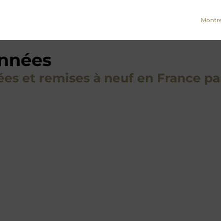
Montre
onnées
ées et remises à neuf en France p