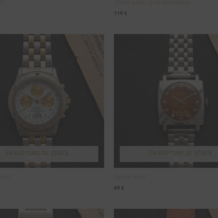
tz
Orient quartz gold and leather
119
€
EN RUPTURE DE STOCK
EN RUPTURE DE STOCK
rono
Spider silver
69
€