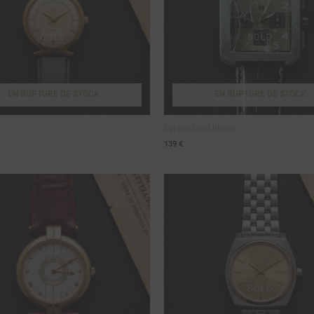
EN RUPTURE DE STOCK
EN RUPTURE DE STOCK
Lip gold and brown
139
€