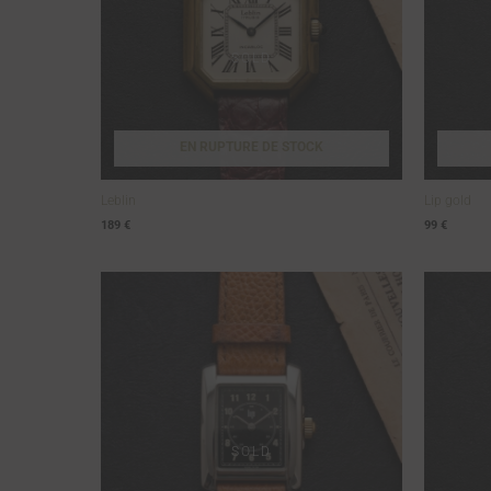
EN RUPTURE DE STOCK
Leblin
Lip gold
189
€
99
€