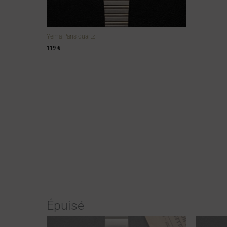
Yema Paris quartz
119
€
Épuisé