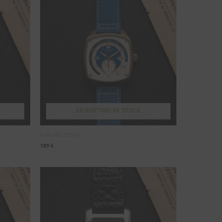
EN RUPTURE DE STOCK
Kienzle chrono
189
€