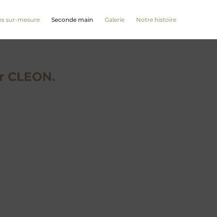
s sur-mesure
Seconde main
Galerie
Notre histoire
ar CLEON.