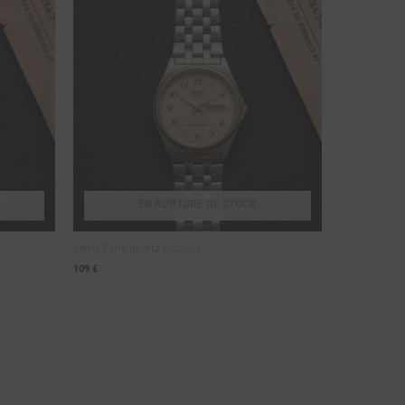
EN RUPTURE DE STOCK
Yema Paris quartz bicolore
109
€