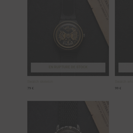
EN RUPTURE DE STOCK
Swatch skeleton
Swatch whit
79
€
99
€